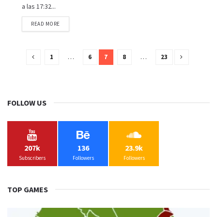
a las 17:32...
READ MORE
1
…
6
7
8
…
23
FOLLOW US
207k
136
23.9k
Subscribers
Followers
Followers
TOP GAMES