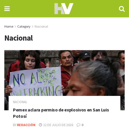
Home
Category
Nacional
Nacional
NACIONAL
Pemex aclara permiso de explosivos en San Luis
Potosí
BY
REDACCIÓN
12 DE JULIO DE 2026
0