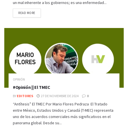
un mal inherente a los gobiernos; es una enfermedad...
READ MORE
OPINIÓN
#Opinión || El TMEC
BY
EDITORES
27 DE NOVIEMBRE DE 2024
0
“Antítesis” El TMEC Por Mario Flores Pedraza El Tratado
entre México, Estados Unidos y Canadá (T-MEC) representa
uno de los acuerdos comerciales más significativos en el
panorama global. Desde su...