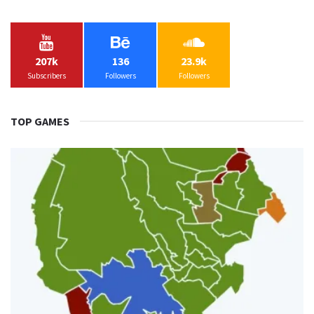
207k
136
23.9k
Subscribers
Followers
Followers
TOP GAMES