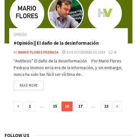
OPINIÓN
#Opinión || El daño de la desinformación
BY
MARIO FLORES PEDRAZA
6 DE NOVIEMBRE DE 2024
0
“Antítesis” El daño de la desinformación Por Mario Flores
Pedraza Vivimos en la era de la información, y sin embargo,
nunca ha sido tan fácil ser víctima de...
READ MORE
1
…
15
16
17
…
23
FOLLOW US