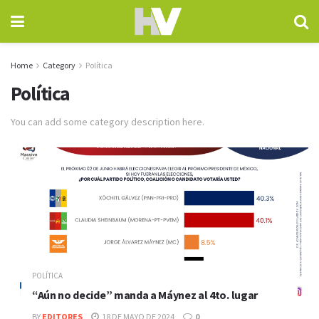
Home
Category
Política
Política
You can add some category description here.
POLÍTICA
“Aún no decide” manda a Máynez al 4to. lugar
BY
EDITORES
18 DE MAYO DE 2024
0