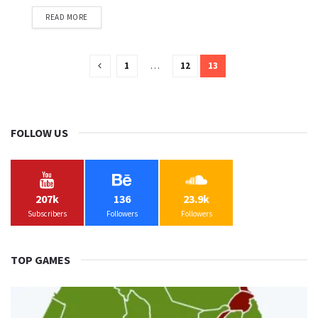
READ MORE
1
…
12
13
FOLLOW US
207k
136
23.9k
Subscribers
Followers
Followers
TOP GAMES