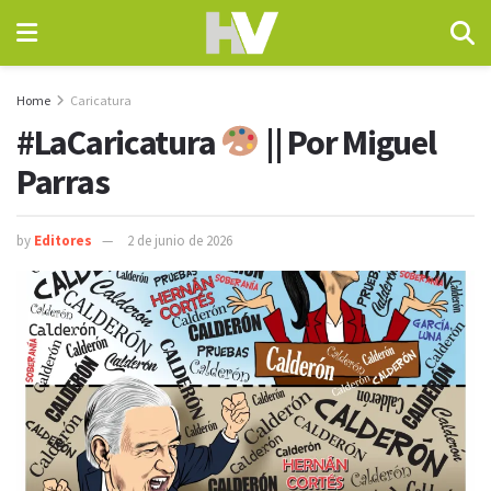
Home
Caricatura
#LaCaricatura
|| Por Miguel
Parras
by
Editores
2 de junio de 2026