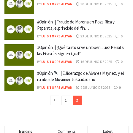
BY
LUIS TORRE ALIYAN
30 DE JUNIO DE 2025
0
#Opinión || Fraude de Morena en Poza Rica y
Papantla, el principio del fin…
BY
LUIS TORRE ALIYAN
23 DE JUNIO DE 2025
0
#Opinión || ¿Qué tanto sirve un buen Juez Penal si
las Fiscalías siguen igual?
BY
LUIS TORRE ALIYAN
16 DE JUNIO DE 2025
0
#Opinión
|| El liderazgo de Álvarez Maynez, y el
rumbo de Movimiento Ciudadano
BY
LUIS TORRE ALIYAN
9 DE JUNIO DE 2025
0
1
2
Trending
Comments
Latest