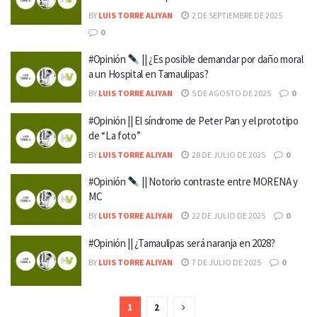
BY
LUIS TORRE ALIYAN
2 DE SEPTIEMBRE DE 2025
0
#Opinión
|| ¿Es posible demandar por daño moral
a un Hospital en Tamaulipas?
BY
LUIS TORRE ALIYAN
5 DE AGOSTO DE 2025
0
#Opinión || El síndrome de Peter Pan y el prototipo
de “La foto”
BY
LUIS TORRE ALIYAN
28 DE JULIO DE 2025
0
#Opinión
|| Notorio contraste entre MORENA y
MC
BY
LUIS TORRE ALIYAN
22 DE JULIO DE 2025
0
#Opinión || ¿Tamaulipas será naranja en 2028?
BY
LUIS TORRE ALIYAN
7 DE JULIO DE 2025
0
1
2