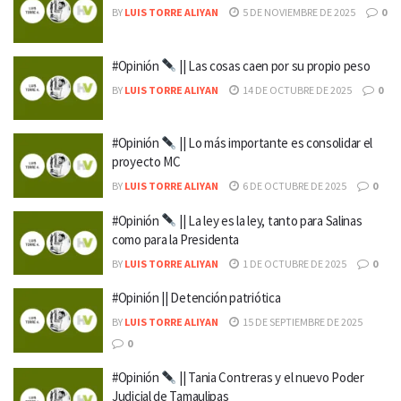
BY
LUIS TORRE ALIYAN
5 DE NOVIEMBRE DE 2025
0
#Opinión
|| Las cosas caen por su propio peso
BY
LUIS TORRE ALIYAN
14 DE OCTUBRE DE 2025
0
#Opinión
|| Lo más importante es consolidar el
proyecto MC
BY
LUIS TORRE ALIYAN
6 DE OCTUBRE DE 2025
0
#Opinión
|| La ley es la ley, tanto para Salinas
como para la Presidenta
BY
LUIS TORRE ALIYAN
1 DE OCTUBRE DE 2025
0
#Opinión || Detención patriótica
BY
LUIS TORRE ALIYAN
15 DE SEPTIEMBRE DE 2025
0
#Opinión
|| Tania Contreras y el nuevo Poder
Judicial de Tamaulipas