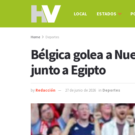
LOCAL
ESTADOS
P
Home
Deportes
Bélgica golea a Nu
junto a Egipto
by
Redacción
27 de junio de 2026
in
Deportes