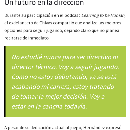
Un futuro en la dirección
Durante su participación en el podcast
Learning to be Human
,
el exdelantero de Chivas compartió que analiza las mejores
opciones para seguir jugando, dejando claro que no planea
retirarse de inmediato.
No estudié nunca para ser directivo ni
director técnico. Voy a seguir jugando.
Como no estoy debutando, ya se está
acabando mi carrera, estoy tratando
de tomar la mejor decisión. Voy a
estar en la cancha todavía.
A pesar de su dedicación actual al juego, Hernández expresó