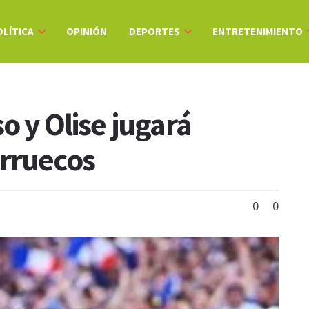
OLÍTICA
OPINIÓN
DEPORTES
ENTRETENIMIENTO
o y Olise jugará
arruecos
0
0