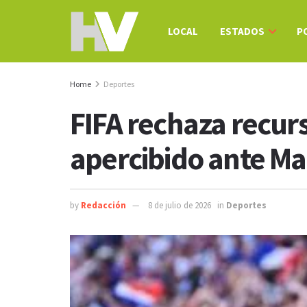
LOCAL
ESTADOS
P
Home
Deportes
FIFA rechaza recurs
apercibido ante M
by
Redacción
8 de julio de 2026
in
Deportes