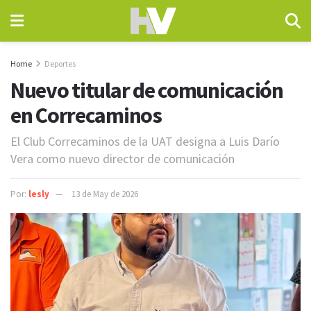
Home
Deportes
Nuevo titular de comunicación
en Correcaminos
El Club Correcaminos de la UAT designa a Luis Darío
Vera como nuevo director de comunicación
Por:
lesly
13 de May de 2026