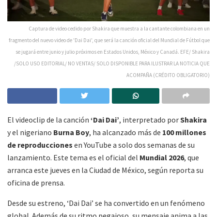
Captura de video cedido por Shakira que muestra a la cantante colombiana en un
fragmento del nuevo video de 'Dai Dai', que será la canción oficial del Mundial de Fútbol que
se jugará entre junio y julio próximos en Estados Unidos, México y Canadá. EFE/ Shakira
/SOLO USO EDITORIAL/ NO VENTAS/ SOLO DISPONIBLE PARA ILUSTRAR LA NOTICIA QUE
ACOMPAÑA (CRÉDITO OBLIGATORIO)
El videoclip de la canción
‘Dai Dai’
, interpretado por
Shakira
y el nigeriano
Burna Boy
, ha alcanzado más de
100 millones
de reproducciones
en YouTube a solo dos semanas de su
lanzamiento. Este tema es el oficial del
Mundial 2026
, que
arranca este jueves en la Ciudad de México, según reporta su
oficina de prensa.
Desde su estreno, ‘Dai Dai’ se ha convertido en un fenómeno
global. Además de su ritmo pegajoso, su mensaje anima a las