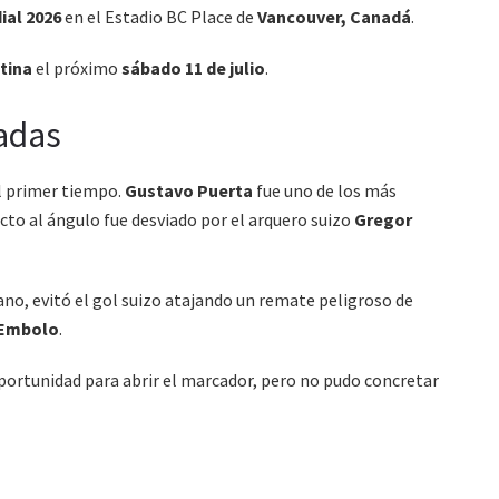
ial 2026
en el Estadio BC Place de
Vancouver, Canadá
.
tina
el próximo
sábado 11 de julio
.
adas
l primer tiempo.
Gustavo Puerta
fue uno de los más
cto al ángulo fue desviado por el arquero suizo
Gregor
ano, evitó el gol suizo atajando un remate peligroso de
 Embolo
.
portunidad para abrir el marcador, pero no pudo concretar