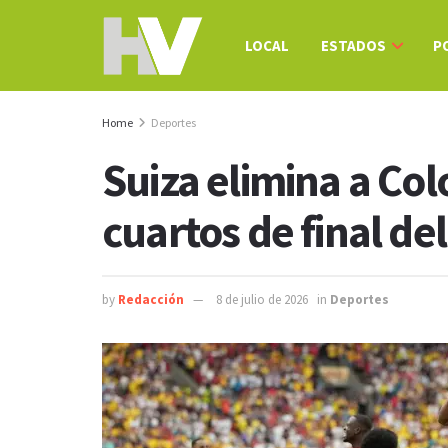
LOCAL
ESTADOS
P
Home
Deportes
Suiza elimina a Co
cuartos de final de
by
Redacción
8 de julio de 2026
in
Deportes