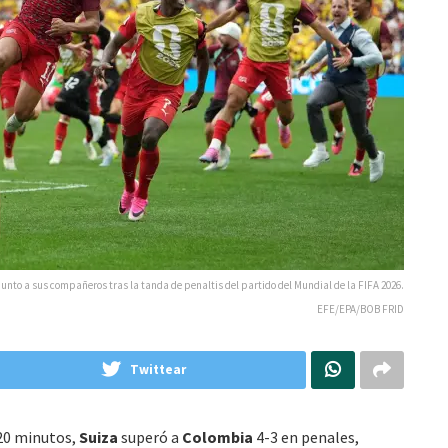
junto a sus compañeros tras la tanda de penaltis del partido del Mundial de la FIFA 2026.
EFE/EPA/BOB FRID
Twittear
20 minutos,
Suiza
superó a
Colombia
4-3 en penales,