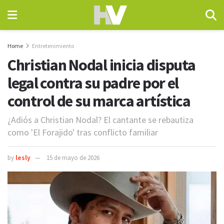
Home
Entretenimiento
Christian Nodal inicia disputa
legal contra su padre por el
control de su marca artística
¿Adiós a Christian Nodal? El cantante se rebautiza
como 'El Forajido' tras conflicto familiar
by
lesly
15 de mayo de 2026