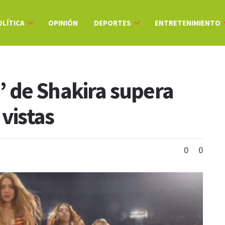
OLÍTICA
OPINIÓN
DEPORTES
ENTRETENIMIENTO
i’ de Shakira supera
 vistas
0
0