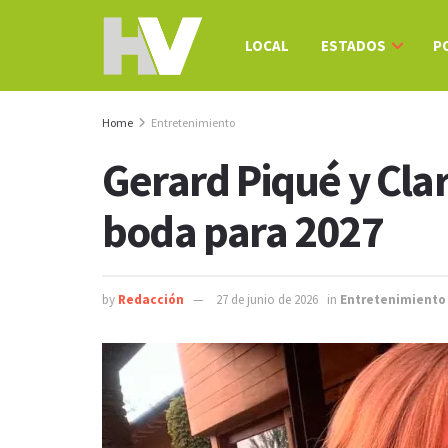
LOCAL
ESTADOS
P
Home
Entretenimiento
Gerard Piqué y Cla
boda para 2027
by
Redacción
27 de junio de 2026
in
Entretenimiento