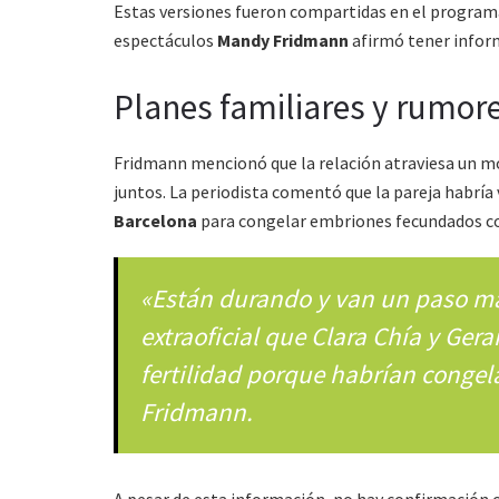
Estas versiones fueron compartidas en el program
espectáculos
Mandy Fridmann
afirmó tener inform
Planes familiares y rumor
Fridmann mencionó que la relación atraviesa un m
juntos. La periodista comentó que la pareja habría 
Barcelona
para congelar embriones fecundados co
«Están durando y van un paso má
extraoficial que Clara Chía y Ger
fertilidad porque habrían conge
Fridmann.