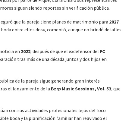
ficial por parte de Piqué, Clara Chía o sus representantes
mores siguen siendo reportes sin verificación pública.
guró que la pareja tiene planes de matrimonio para
2027
.
 boda entre ellos dos», comentó, aunque no brindó detalles
 noticia en
2022
, después de que el exdefensor del
FC
aración tras más de una década juntos y dos hijos en
pública de la pareja sigue generando gran interés
ras el lanzamiento de la
Bzrp Music Sessions, Vol. 53
, que
an con sus actividades profesionales lejos del foco
ble boda y la planificación familiar han reavivado el