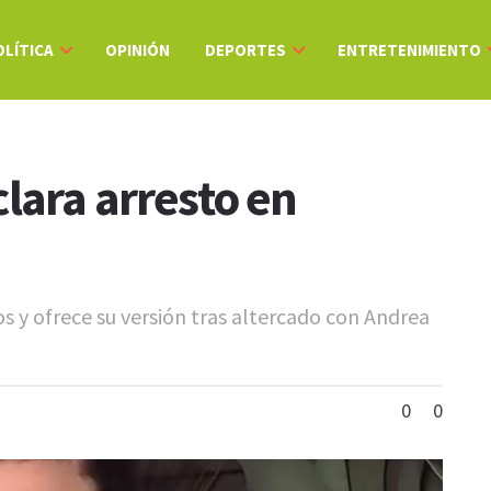
OLÍTICA
OPINIÓN
DEPORTES
ENTRETENIMIENTO
lara arresto en
os y ofrece su versión tras altercado con Andrea
0
0