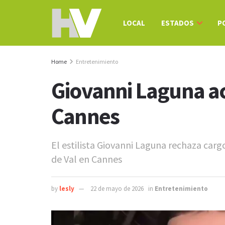
LOCAL
ESTADOS
P
Home
Entretenimiento
Giovanni Laguna ac
Cannes
El estilista Giovanni Laguna rechaza carg
de Val en Cannes
by
lesly
22 de mayo de 2026
in
Entretenimiento