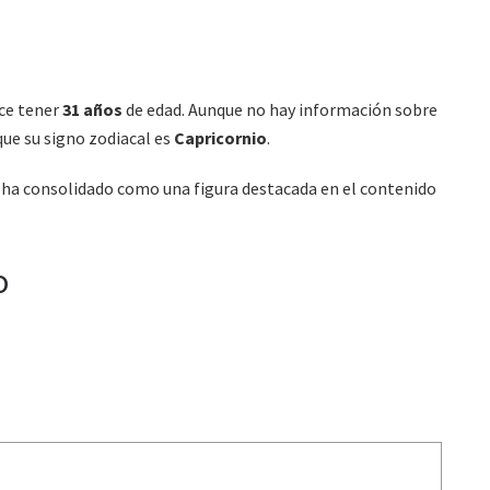
a
ace tener
31 años
de edad. Aunque no hay información sobre
 que su signo zodiacal es
Capricornio
.
se ha consolidado como una figura destacada en el contenido
o