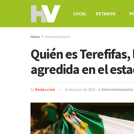
LOCAL
ESTADOS
P
Home
Entretenimiento
Quién es Terefifas, 
agredida en el esta
by
Redacción
26 de junio de 2026
in
Entretenimiento