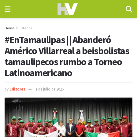
Home
Estados
#EnTamaulipas || Abanderó
Américo Villarreal a beisbolistas
tamaulipecos rumbo a Torneo
Latinoamericano
by
Editores
1 de julio de 2025