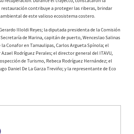
su recuperación. Durante el trayecto, constataron la
 restauración contribuye a proteger las riberas, brindar
io ambiental de este valioso ecosistema costero.
 Gerardo Illoldi Reyes; la diputada presidenta de la Comisión
la Secretaría de Marina, capitán de puerto, Wenceslao Salinas
de la Conafor en Tamaulipas, Carlos Argueta Spínola; el
r Azael Rodríguez Perales; el director general del ITAVU,
Prospección de Turismo, Rebeca Rodríguez Hernández; el
Hugo Daniel De La Garza Treviño; y la representante de Eco