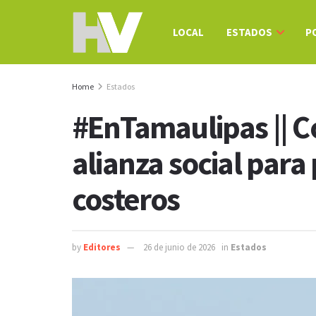
LOCAL
ESTADOS
P
Home
Estados
#EnTamaulipas || 
alianza social para
costeros
by
Editores
26 de junio de 2026
in
Estados