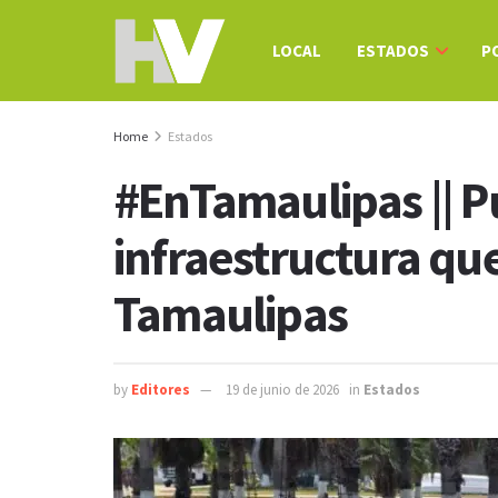
LOCAL
ESTADOS
P
Home
Estados
#EnTamaulipas || P
infraestructura que
Tamaulipas
by
Editores
19 de junio de 2026
in
Estados