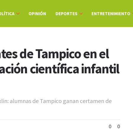
OLÍTICA
OPINIÓN
DEPORTES
ENTRETENIMIENTO
tes de Tampico en el
ción científica infantil
anklin: alumnas de Tampico ganan certamen de
0
0