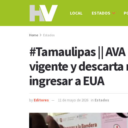
LOCAL
ESTADOS
P
Home
Estados
#Tamaulipas || AVA
vigente y descarta 
ingresar a EUA
by
Editores
11 de mayo de 2026
in
Estados