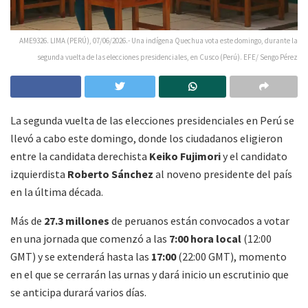
AME9326. LIMA (PERÚ), 07/06/2026.- Una indígena Quechua vota este domingo, durante la
segunda vuelta de las elecciones presidenciales, en Cusco (Perú). EFE/ Sengo Pérez
La segunda vuelta de las elecciones presidenciales en Perú se
llevó a cabo este domingo, donde los ciudadanos eligieron
entre la candidata derechista
Keiko Fujimori
y el candidato
izquierdista
Roberto Sánchez
al noveno presidente del país
en la última década.
Más de
27.3 millones
de peruanos están convocados a votar
en una jornada que comenzó a las
7:00 hora local
(12:00
GMT) y se extenderá hasta las
17:00
(22:00 GMT), momento
en el que se cerrarán las urnas y dará inicio un escrutinio que
se anticipa durará varios días.