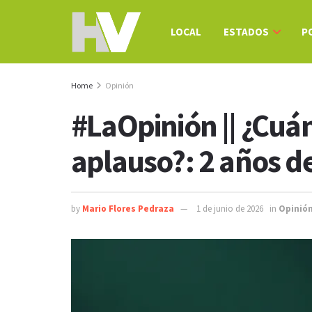
LOCAL
ESTADOS
P
Home
Opinión
#LaOpinión || ¿Cuán
aplauso?: 2 años 
by
Mario Flores Pedraza
1 de junio de 2026
in
Opinió