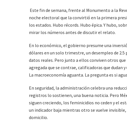
Este fin de semana, frente al Monumento a la Rev
noche electoral que la convirtió en la primera pres
los estados. Hubo récords. Hubo épica. Y hubo, sobre
mirar los números antes de discutir el relato.
En lo económico, el gobierno presume una inversión
dólares en un solo trimestre, un desempleo de 2.5 p
datos reales. Pero junto a ellos conviven otros que 
agregada que se contrae, calificadoras que dudan 
La macroeconomía aguanta. La pregunta es si aguan
En seguridad, la administración celebra una reducci
registros lo sostienen, una buena noticia. Pero Mé
siguen creciendo, los feminicidios no ceden y el es
un indicador baja mientras otro se vuelve invisible,
domicilio.