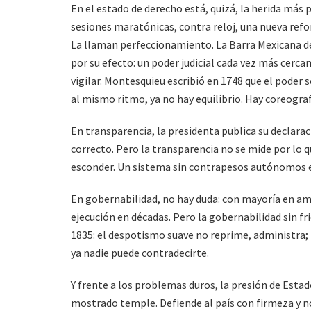
En el estado de derecho está, quizá, la herida má
sesiones maratónicas, contra reloj
,
una nueva refor
La llaman perfeccionamiento. La Barra Mexicana de
por su efecto: un poder judicial cada vez más cerca
vigilar. Montesquieu escribió en 1748 que el poder 
al mismo ritmo, ya no hay equilibrio. Hay coreograf
En transparencia, la presidenta publica su declara
correcto. Pero la transparencia no se mide por lo q
esconder. Un sistema sin contrapesos autónomos ex
En gobernabilidad, no hay duda: con mayoría en am
ejecución en décadas. Pero la gobernabilidad sin fr
1835: el despotismo suave no reprime, administra; 
ya nadie puede contradecirte.
Y frente a los problemas duros
,
la presión de Estad
mostrado temple. Defiende al país con firmeza y no