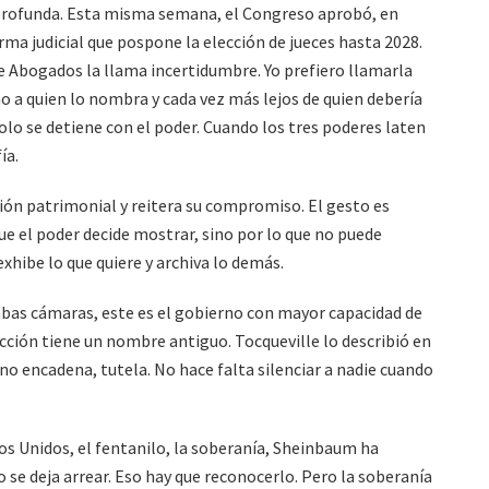
s profunda. Esta misma semana, el Congreso aprobó
,
en
ma judicial que pospone la elección de jueces hasta 2028.
 Abogados la llama incertidumbre. Yo prefiero llamarla
no a quien lo nombra y cada vez más lejos de quien debería
solo se detiene con el poder. Cuando los tres poderes laten
ía.
ción patrimonial y reitera su compromiso. El gesto es
ue el poder decide mostrar, sino por lo que no puede
hibe lo que quiere y archiva lo demás.
bas cámaras, este es el gobierno con mayor capacidad de
icción tiene un nombre antiguo. Tocqueville lo describió en
no encadena, tutela. No hace falta silenciar a nadie cuando
os Unidos, el fentanilo, la soberanía
,
Sheinbaum ha
 se deja arrear. Eso hay que reconocerlo. Pero la soberanía