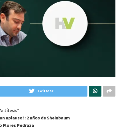
Twittear
Antítesis
”
 un aplauso?
: 2 años de
Sheinbaum
o Flores Pedraza