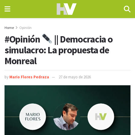
Home
Opinión
#Opinión
|| Democracia o
simulacro: La propuesta de
Monreal
by
Mario Flores Pedraza
27 de mayo de 2026