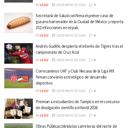
BY
LESLY
28 DE MAYO DE 2026
0
Secretaría de Salud confirma el primer caso de
gusano barrenador en la Ciudad de México y reporta
352 infecciones en el país
BY
LESLY
28 DE MAYO DE 2026
0
Andrés Gudiño despierta el interés de Tigres tras el
campeonato de Cruz Azul
BY
LESLY
28 DE MAYO DE 2026
0
Correcaminos UAT y Club Necaxa de la Liga MX
firman convenio estratégico de desarrollo
deportivo
BY
LESLY
28 DE MAYO DE 2026
0
Premian a estudiantes de Tampico en el concurso
de divulgación científica infantil 2026
BY
LESLY
28 DE MAYO DE 2026
0
Obras Públicas blinda las carreteras del norte de